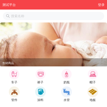
测试平台
登录
热销商品
车子
裤子
奶瓶
帽子
管件
涂料
水管
地板